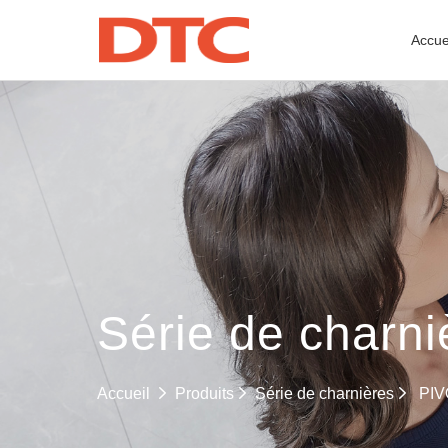
Accue
Série de charni
Série de charnières
Accueil
Produits
PIV