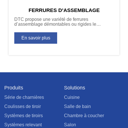
FERRURES D’ASSEMBLAGE
DTC propose une variété de ferrures
d’assemblage démontables ou rigides le
montage de caissons de meubles.
En savoir plus
Produits
Solutions
Série de charnières
Cuisine
Coulisses de tiroir
Salle de bain
Systèmes de tiroirs
Chambre à coucher
Systèmes relevant
Salon